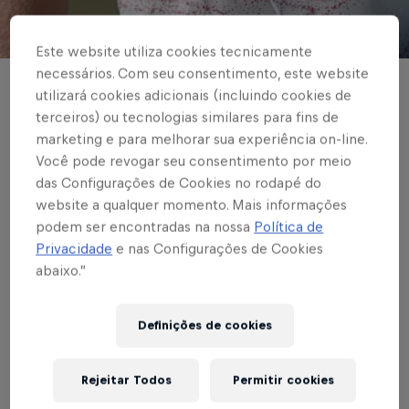
© Red Bull Bragantino
Este website utiliza cookies tecnicamente
necessários. Com seu consentimento, este website
FUTEBOL MASCULINO
utilizará cookies adicionais (incluindo cookies de
terceiros) ou tecnologias similares para fins de
Pitta, Viking... como
marketing e para melhorar sua experiência on-line.
Você pode revogar seu consentimento por meio
preferirem!
das Configurações de Cookies no rodapé do
website a qualquer momento. Mais informações
Novo centroavante do Braga falou com
podem ser encontradas na nossa
Política de
exclusividade à Massa Bruta TV
Privacidade
e nas Configurações de Cookies
abaixo.”
Escrito por Cárila Covas
3 min de leitura
Published on
08.01.2025 · 19:41 UTC
Definições de cookies
Rejeitar Todos
Permitir cookies