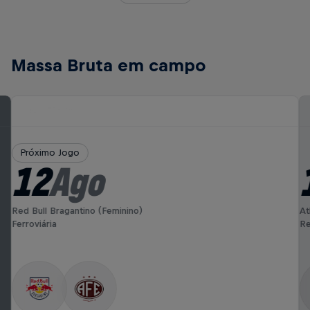
Massa Bruta em campo
Próximo Jogo
12
Ago
Red Bull Bragantino (Feminino)
At
Ferroviária
Re