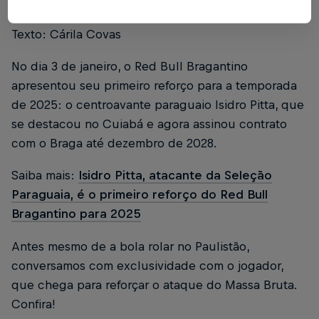
Foto: Ari Ferreira/Red Bull Bragantino
Texto: Cárila Covas
No dia 3 de janeiro, o Red Bull Bragantino
apresentou seu primeiro reforço para a temporada
de 2025: o centroavante paraguaio Isidro Pitta, que
se destacou no Cuiabá e agora assinou contrato
com o Braga até dezembro de 2028.
Saiba mais:
Isidro Pitta, atacante da Seleção
Paraguaia, é o primeiro reforço do Red Bull
Bragantino para 2025
Antes mesmo de a bola rolar no Paulistão,
conversamos com exclusividade com o jogador,
que chega para reforçar o ataque do Massa Bruta.
Confira!