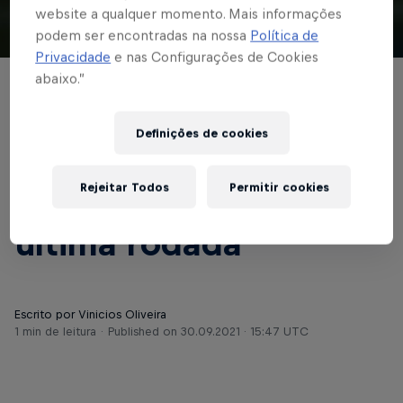
website a qualquer momento. Mais informações
podem ser encontradas na nossa
Política de
© Red Bull Bragantino
Privacidade
e nas Configurações de Cookies
abaixo.”
BASE MASCULINA
Sub-20 do Braga bate
Definições de cookies
Corinthians e decide
Rejeitar Todos
Permitir cookies
vaga do Paulista na
última rodada
Escrito por Vinicios Oliveira
1 min de leitura
Published on
30.09.2021 · 15:47 UTC