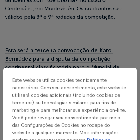
também às 20h* (de Brasília), no Estádio
Centenário, em Montevidéu. Os confrontos são
válidos pela 8ª e 9ª rodadas da competição.
Esta será a terceira convocação de Karol
Bermúdez para a disputa da competição
continental classificatória para o Mundial de
2027.
Este website utiliza cookies tecnicamente
necessários. Com seu consentimento, este website
Na reta final da
Liga das Nações Feminina da
utilizará cookies adicionais (incluindo cookies de
CONMEBOL
, o
Uruguai
ocupa a 8ª colocação, com
terceiros) ou tecnologias similares para fins de
uma vitória, dois empates e três derrotas em seis
marketing e para melhorar sua experiência on-line.
partidas disputadas. A competição garante duas
Você pode revogar seu consentimento por meio
vagas diretas para a Copa do Mundo e outras duas
das Configurações de Cookies no rodapé do
seleções avançam para a repescagem
website a qualquer momento. Mais informações
podem ser encontradas na nossa
Política de