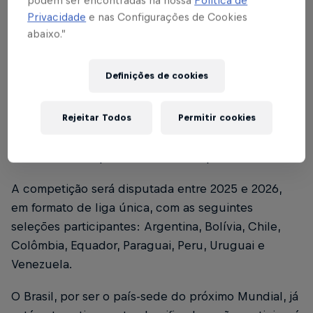
intercontinental.
Privacidade
e nas Configurações de Cookies
abaixo.”
LIGA DAS NAÇÕES FEMININA DA
CONMEBOL
Definições de cookies
A
Liga das Nações Feminina da
CONMEBOL
foi
Rejeitar Todos
Permitir cookies
criada como o torneio classificatório para a Copa do
Mundo Feminina da FIFA 2027. Os confrontos e
mandos de campo foram definidos por sorteio.
A competição será disputada entre 2025 e 2026,
em formato de liga única, com as seguintes
seleções participantes: Argentina, Bolívia, Chile,
Colômbia, Equador, Paraguai, Peru, Uruguai e
Venezuela.
O Brasil, por ser o país-sede do próximo Mundial, já