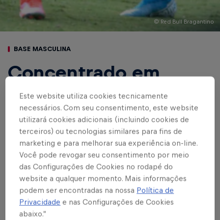
© Red Bull Bragantino
BASE MASCULINA
Concentrado em
Jarinu, elenco do
Este website utiliza cookies tecnicamente
Braga vive clima de
necessários. Com seu consentimento, este website
utilizará cookies adicionais (incluindo cookies de
ansiedade para a
terceiros) ou tecnologias similares para fins de
marketing e para melhorar sua experiência on-line.
Copinha
Você pode revogar seu consentimento por meio
das Configurações de Cookies no rodapé do
website a qualquer momento. Mais informações
podem ser encontradas na nossa
Política de
Escrito por Vinicios Oliveira
3 min de leitura
Published on
15.12.2021 · 20:19 UTC
Privacidade
e nas Configurações de Cookies
abaixo.”