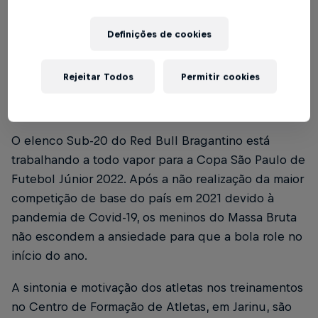
Definições de cookies
Foto: Fernando Roberto/Red Bull Bragantino
Rejeitar Todos
Permitir cookies
Texto: Vinicios Oliveira
O elenco Sub-20 do Red Bull Bragantino está
trabalhando a todo vapor para a Copa São Paulo de
Futebol Júnior 2022. Após a não realização da maior
competição de base do país em 2021 devido à
pandemia de Covid-19, os meninos do Massa Bruta
não escondem a ansiedade para que a bola role no
início do ano.
A sintonia e motivação dos atletas nos treinamentos
no Centro de Formação de Atletas, em Jarinu, são