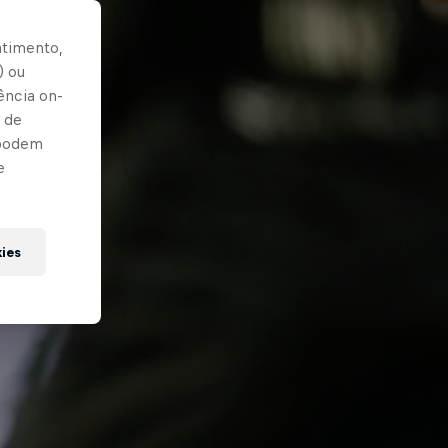
ntimento,
) ou
ência on-
 de
 podem
e
kies