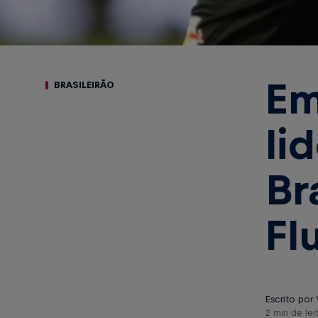
Em
BRASILEIRÃO
li
Br
Fl
Escrito por 
2 min de lei