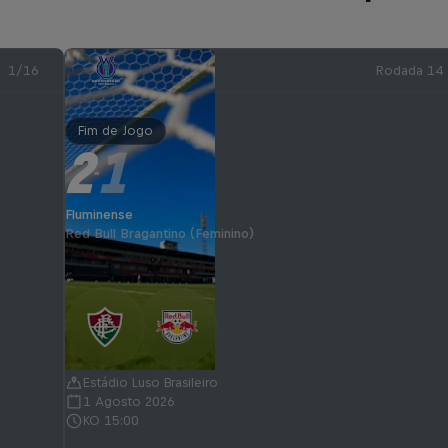
1/16
Rodada 14
Fim de Jogo
2
1
-
Fluminense
Red Bull Bragantino (Feminino)
Estádio Luso Brasileiro
1 Agosto 2026
KO 15:00