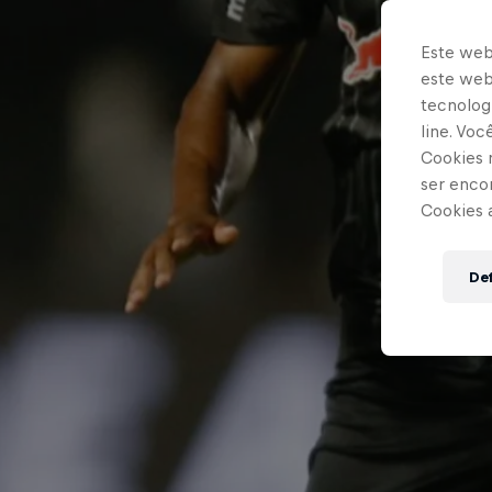
Este web
este webs
tecnologi
line. Vo
Cookies 
ser enco
Cookies 
Def