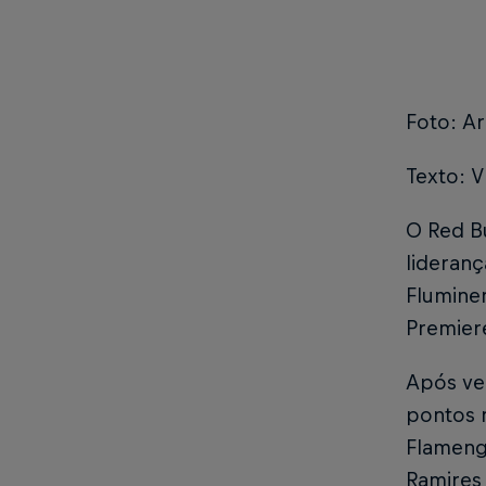
Foto: Ar
Texto: V
O Red Bu
lideranç
Fluminen
Premier
Após ven
pontos 
Flamengo
Ramires 