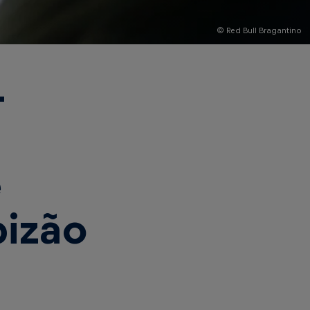
© Red Bull Bragantino
-
l
e
bizão