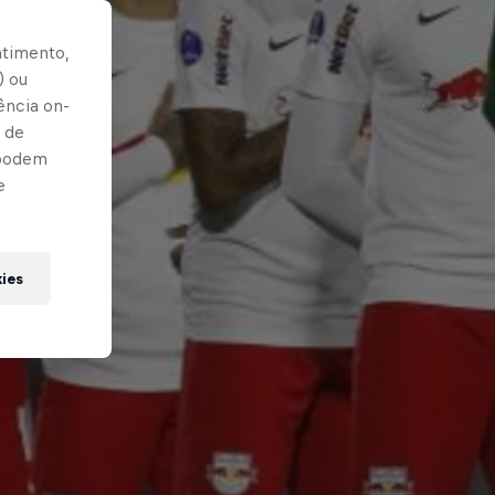
ntimento,
) ou
ência on-
 de
 podem
e
kies