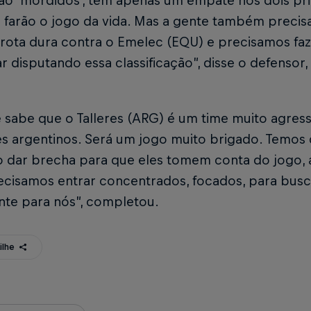
irão ‘mordidos’, têm apenas um empate nos dois p
 farão o jogo da vida. Mas a gente também precis
rota dura contra o Emelec (EQU) e precisamos fa
r disputando essa classificação”, disse o defensor
 sabe que o Talleres (ARG) é um time muito agres
es argentinos. Será um jogo muito brigado. Temos 
o dar brecha para que eles tomem conta do jogo, 
ecisamos entrar concentrados, focados, para busc
nte para nós”, completou.
ilhe