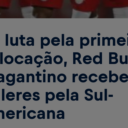
 luta pela prime
locação, Red Bu
agantino recebe
lleres pela Sul-
ericana