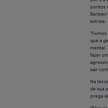
pontos 
Barbieri
estreia.
“Fomos 
que a g
mental. 
fazer u
agressiv
sair com
Na terc
de sua p
prega a