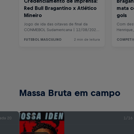
Massa Bruta em campo
ada 20
1/16