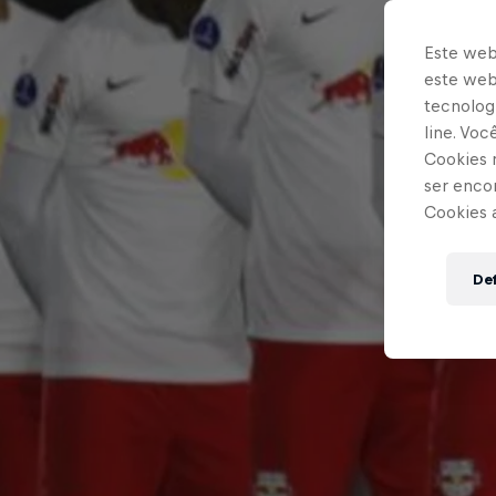
Este web
este webs
tecnologi
line. Vo
Cookies 
ser enco
Cookies 
Def