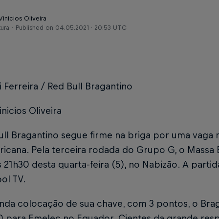
Vinicios Oliveira
tura
Published on
04.05.2021 · 20:53 UTC
i Ferreira / Red Bull Bragantino
inicios Oliveira
ull Bragantino segue firme na briga por uma vaga
icana. Pela terceira rodada do Grupo G, o Massa 
 21h30 desta quarta-feira (5), no Nabizão. A partid
ol TV.
nda colocação de sua chave, com 3 pontos, o Bra
 0 para Emelec no Equador. Cientes da grande res