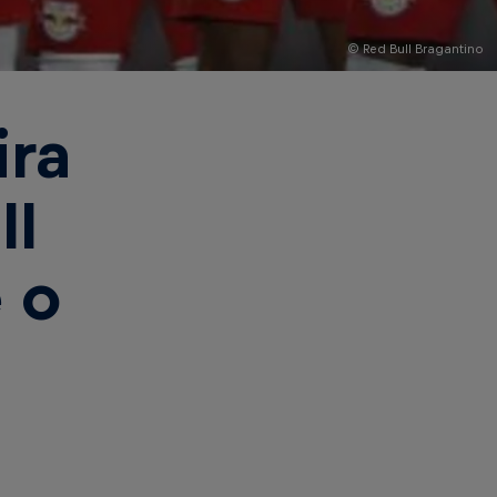
© Red Bull Bragantino
ira
ll
 o