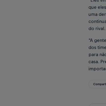
“Eles v
que eles
uma der
continua
do rival.
“A gente
dos tim
para nã
casa. Pr
importa
Compart