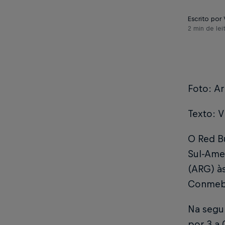
Escrito por 
2 min de lei
Foto: Ar
Texto: V
O Red B
Sul-Amer
(ARG) às
Conmeb
Na segu
por 3 a