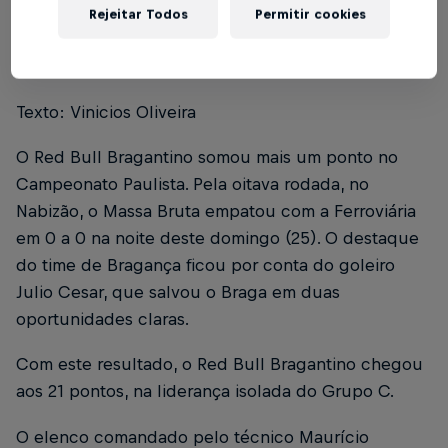
Rejeitar Todos
Permitir cookies
Foto: Ari Ferreira / Red Bull Bragantino
Texto: Vinicios Oliveira
O Red Bull Bragantino somou mais um ponto no
Campeonato Paulista. Pela oitava rodada, no
Nabizão, o Massa Bruta empatou com a Ferroviária
em 0 a 0 na noite deste domingo (25). O destaque
do time de Bragança ficou por conta do goleiro
Julio Cesar, que salvou o Braga em duas
oportunidades claras.
Com este resultado, o Red Bull Bragantino chegou
aos 21 pontos, na liderança isolada do Grupo C.
O elenco comandado pelo técnico Maurício