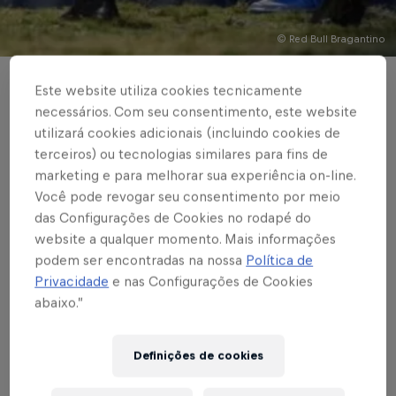
© Red Bull Bragantino
PAULISTÃO
Este website utiliza cookies tecnicamente
necessários. Com seu consentimento, este website
Julio Cesar brilha e
utilizará cookies adicionais (incluindo cookies de
terceiros) ou tecnologias similares para fins de
garante empate entre
marketing e para melhorar sua experiência on-line.
Red Bull Bragantino e
Você pode revogar seu consentimento por meio
das Configurações de Cookies no rodapé do
Ferroviária
website a qualquer momento. Mais informações
podem ser encontradas na nossa
Política de
Privacidade
e nas Configurações de Cookies
abaixo.”
Escrito por Vinicios Oliveira
3 min de leitura
Published on
25.04.2021 · 20:14 UTC
Definições de cookies