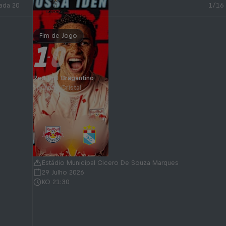
ada 20
1/16
Fim de Jogo
1
0
-
Red Bull Bragantino
Sporting Cristal
Estádio Municipal Cicero De Souza Marques
29 Julho 2026
KO 21:30