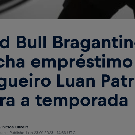
d Bull Braganti
cha empréstimo
gueiro Luan Patr
ra a temporada
Vinicios Oliveira
tura
Published on
23.01.2023 · 14:33 UTC