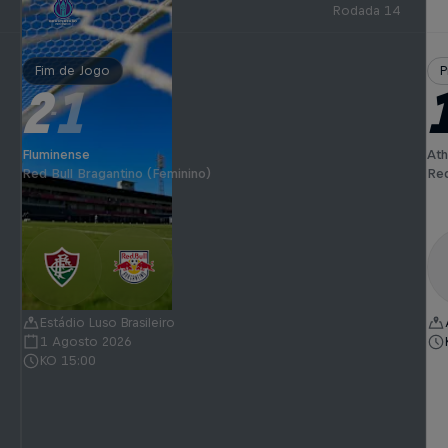
Rodada 14
Fim de Jogo
P
2
1
-
Fluminense
Ath
Red Bull Bragantino (Feminino)
Red
Estádio Luso Brasileiro
1 Agosto 2026
KO 15:00