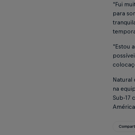
“Fui mui
para som
tranquil
temporad
“Estou a
possíve
colocaçõ
Natural 
na equip
Sub-17 
América 
Compart