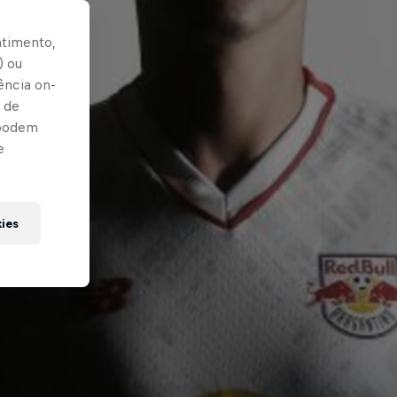
ntimento,
) ou
ência on-
 de
 podem
e
kies