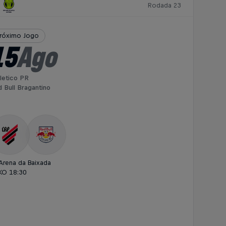
Rodada 23
róximo Jogo
15
Ago
letico PR
 Bull Bragantino
Arena da Baixada
KO 18:30