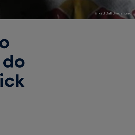
© Red Bull Bragantino
no
 do
ick