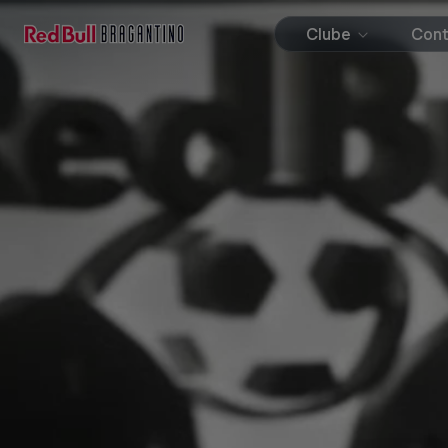
Clube
Con