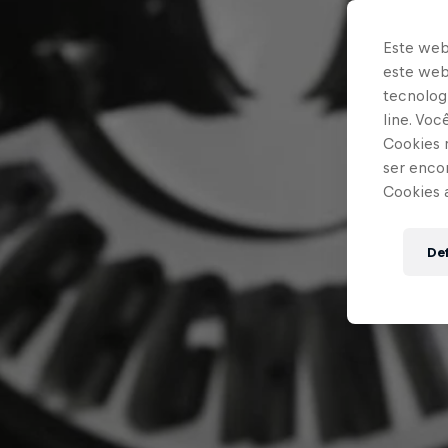
Este web
este webs
tecnologi
line. Vo
Cookies 
ser enco
Cookies 
Def