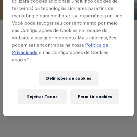
utilizará cookies adicionais (incluindo cookies de
terceiros) ou tecnologias similares para fins de
© Red Bull Bragantino
marketing e para melhorar sua experiência on-line.
Você pode revogar seu consentimento por meio
das Configurações de Cookies no rodapé do
BASE MASCULINA
website a qualquer momento. Mais informações
Times Sub-15, Sub-17 e
podem ser encontradas na nossa
Política de
Privacidade
e nas Configurações de Cookies
Sub-20 do Massa
abaixo.”
Bruta goleiam rivais
Definições de cookies
no Estadual
Rejeitar Todos
Permitir cookies
Escrito por Vinicios Oliveira
2 min de leitura
Published on
07.05.2022 · 13:00 UTC