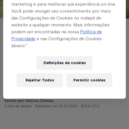
marketing e para melhorar sua experiência on-line.
Você pode revogar seu consentimento por meio
© Red Bull Bragantino
das Configurações de Cookies no rodapé do
website a qualquer momento. Mais informações
FUTEBOL MASCULINO
podem ser encontradas na nossa
Política de
Privacidade
e nas Configurações de Cookies
Red Bull Bragantino
abaixo.”
acerta empréstimo de
meia-atacante Hyoran
Definições de cookies
para a temporada
Rejeitar Todos
Permitir cookies
Escrito por Vinicios Oliveira
2 min de leitura
Published on
20.01.2022 · 19:54 UTC