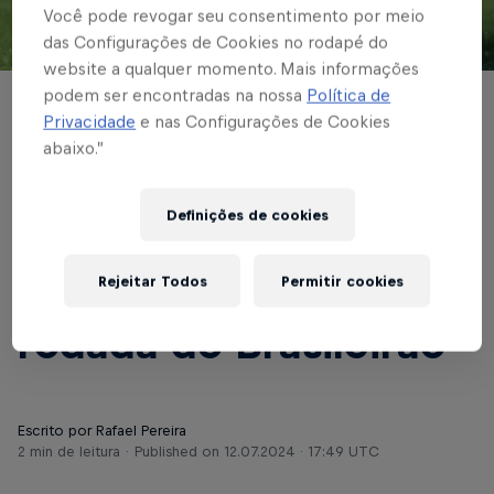
Você pode revogar seu consentimento por meio
das Configurações de Cookies no rodapé do
© Red Bull Bragantino
website a qualquer momento. Mais informações
podem ser encontradas na nossa
Política de
BRASILEIRÃO
Privacidade
e nas Configurações de Cookies
abaixo.”
Para voltar a vencer
fora de casa, Red Bull
Definições de cookies
Bragantino visita o
Rejeitar Todos
Permitir cookies
Cruzeiro pela 17ª
rodada do Brasileirão
Escrito por Rafael Pereira
2 min de leitura
Published on
12.07.2024 · 17:49 UTC