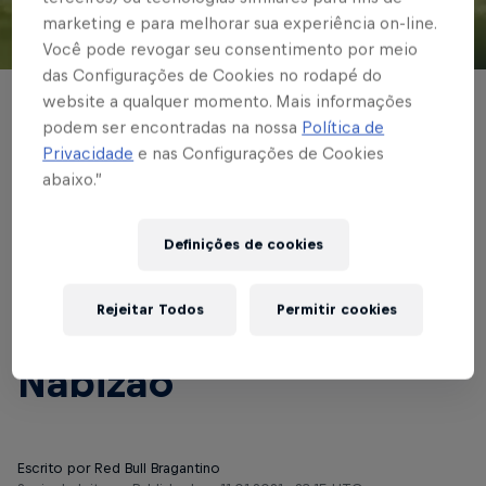
marketing e para melhorar sua experiência on-line.
Você pode revogar seu consentimento por meio
© Red Bull Bragantino
das Configurações de Cookies no rodapé do
website a qualquer momento. Mais informações
BRASILEIRÃO
podem ser encontradas na nossa
Política de
Red Bull Bragantino
Privacidade
e nas Configurações de Cookies
abaixo.”
fica duas vezes na
frente, mas sofre o
Definições de cookies
empate do Atlético-
Rejeitar Todos
Permitir cookies
MG no fim do jogo, no
Nabizão
Escrito por Red Bull Bragantino