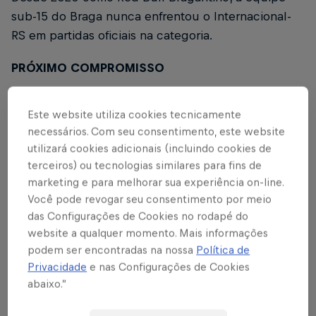
sub-15 do Braga nunca enfrentou o Internacional-
RS em partidas oficiais na categoria.
PRÓXIMO COMPROMISSO
Após o duelo deste sábado (30), o Red Bull
Este website utiliza cookies tecnicamente
Bragantino volta a campo dia 06/06, às 9h, contra o
necessários. Com seu consentimento, este website
Audax, pela 6ª rodada do Campeonato Paulista
utilizará cookies adicionais (incluindo cookies de
Sub-15. A partida será disputada no Centro de
terceiros) ou tecnologias similares para fins de
Performance e Desenvolvimento (CPD), em Atibaia-
marketing e para melhorar sua experiência on-line.
SP. Em caso de classificação na Copa do Brasil, a
Você pode revogar seu consentimento por meio
próxima fase será disputada em uma sede a ser
das Configurações de Cookies no rodapé do
definida pela CBF.
website a qualquer momento. Mais informações
podem ser encontradas na nossa
Política de
O CAMPEONATO
Privacidade
e nas Configurações de Cookies
abaixo.”
A competição reúne 32 clubes que são divididos
em oito grupos com quatro equipes em cada. Na 1ª