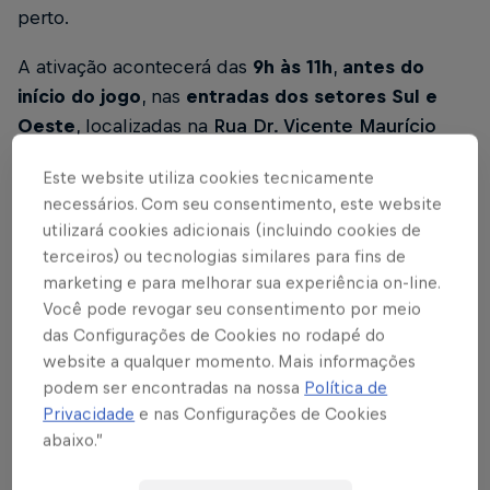
perto.
A ativação acontecerá das
9h às 11h
,
antes do
início do jogo
, nas
entradas dos setores Sul e
Oeste
, localizadas na
Rua Dr. Vicente Maurício
Aricó
, e será aberta para torcedores e famílias.
Este website utiliza cookies tecnicamente
A
Torcida Massa Bruta
está convidada as
necessários. Com seu consentimento, este website
utilizará cookies adicionais (incluindo cookies de
figurinhas repetidas para participar da ação e
terceiros) ou tecnologias similares para fins de
aproveitar a manhã apoiando o
Braga
.
marketing e para melhorar sua experiência on-line.
Você pode revogar seu consentimento por meio
TROCA DE FIGURINHAS –
das Configurações de Cookies no rodapé do
RED BULL BRAGANTINO x
website a qualquer momento. Mais informações
podem ser encontradas na nossa
Política de
INTERNACIONAL (18ª rodada do
Privacidade
e nas Configurações de Cookies
Brasileirão)
abaixo.”
Local
: Setores Sul e Oeste do Estádio