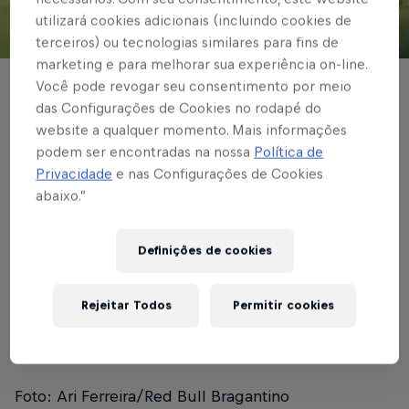
utilizará cookies adicionais (incluindo cookies de
terceiros) ou tecnologias similares para fins de
© Red Bull Bragantino
marketing e para melhorar sua experiência on-line.
Você pode revogar seu consentimento por meio
COPA DO BRASIL
das Configurações de Cookies no rodapé do
Massa Bruta sai atrás
website a qualquer momento. Mais informações
podem ser encontradas na nossa
Política de
nas oitavas da Copa
Privacidade
e nas Configurações de Cookies
abaixo.”
do Brasil
Definições de cookies
Escrito por Red Bull Bragantino
3 min de leitura
Published on
29.10.2020 · 23:00 UTC
Rejeitar Todos
Permitir cookies
Foto: Ari Ferreira/Red Bull Bragantino