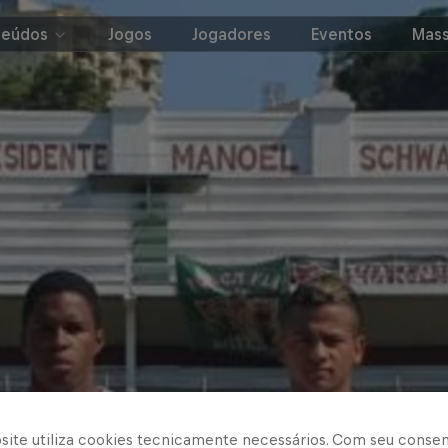
teúdos
Jogos
Jogadores
Eventos
Mass
site utiliza cookies tecnicamente necessários. Com seu conse