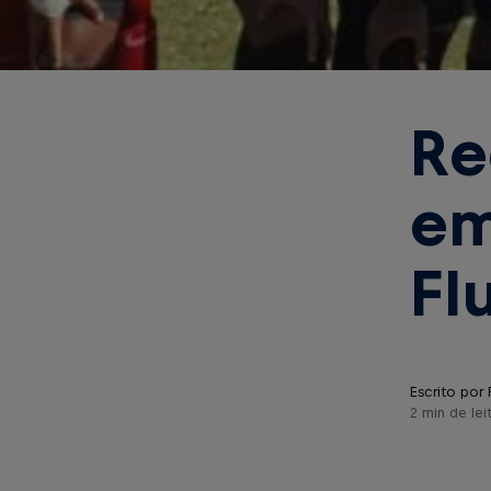
Re
em
Fl
Escrito por 
2 min de lei