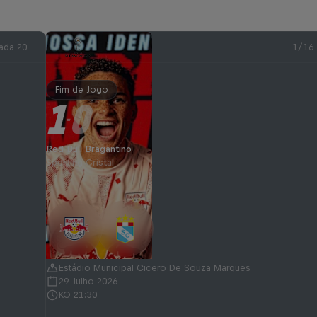
ada 20
1/16
Fim de Jogo
1
0
-
Red Bull Bragantino
Sporting Cristal
Estádio Municipal Cicero De Souza Marques
29 Julho 2026
KO 21:30