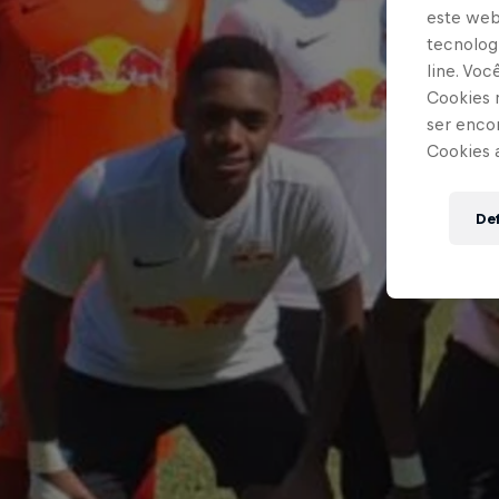
este webs
tecnologi
line. Vo
Cookies 
ser enco
Cookies 
Def