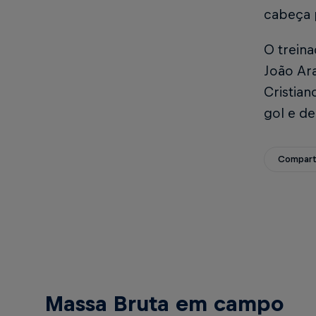
cabeça p
O treina
João Ara
Cristia
gol e d
Compart
Massa Bruta em campo