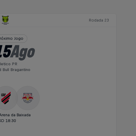
Rodada 23
róximo Jogo
15
Ago
letico PR
 Bull Bragantino
Arena da Baixada
KO 18:30