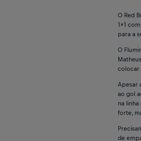
O Red B
1x1 com 
para a s
O Flumi
Matheus
colocar 
Apesar 
ao gol a
na linha
forte, 
Precisan
de empat