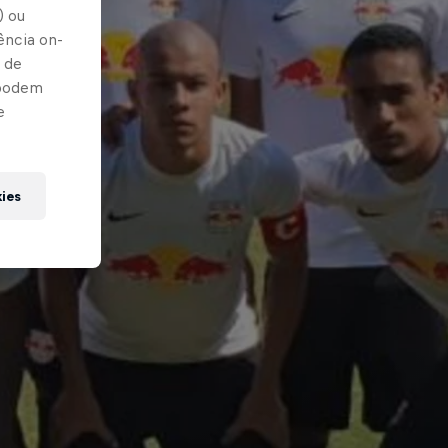
) ou
ência on-
 de
 podem
e
kies