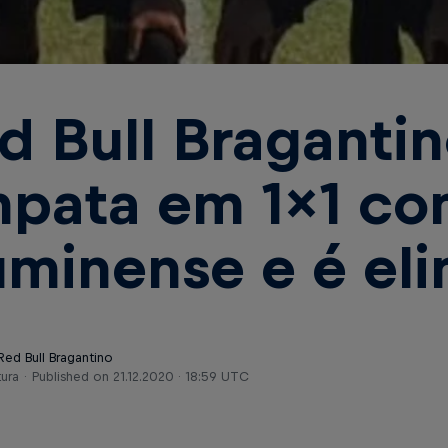
d Bull Braganti
pata em 1x1 co
uminense e é el
Red Bull Bragantino
tura
Published on
21.12.2020 · 18:59 UTC