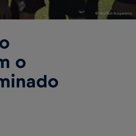
© Red Bull Bragantino
no
m o
iminado