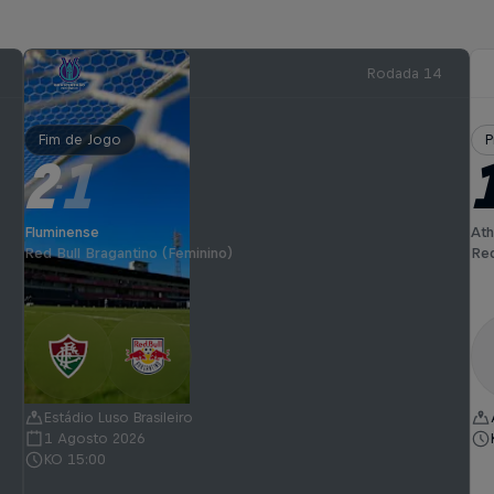
Rodada 14
Fim de Jogo
P
2
1
-
Fluminense
Ath
Red Bull Bragantino (Feminino)
Red
Estádio Luso Brasileiro
1 Agosto 2026
KO 15:00