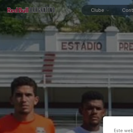
Clube
Con
Este web