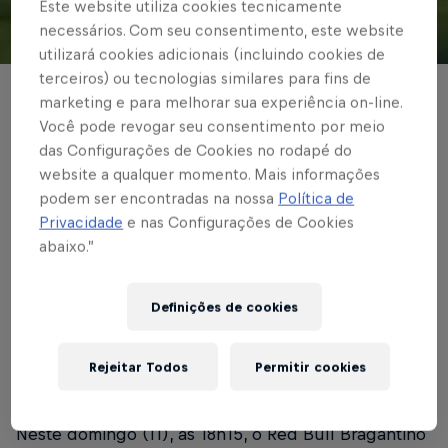
Este website utiliza cookies tecnicamente
necessários. Com seu consentimento, este website
© Red Bull Bragantino
utilizará cookies adicionais (incluindo cookies de
terceiros) ou tecnologias similares para fins de
BRASILEIRÃO
marketing e para melhorar sua experiência on-line.
Você pode revogar seu consentimento por meio
Massa Bruta tem
das Configurações de Cookies no rodapé do
website a qualquer momento. Mais informações
retrospecto positivo
podem ser encontradas na nossa
Política de
contra Atlético-GO
Privacidade
e nas Configurações de Cookies
abaixo.”
Definições de cookies
Escrito por Red Bull Bragantino
3 min de leitura
Published on
09.10.2020 · 17:02 UTC
Rejeitar Todos
Permitir cookies
Neste domingo (11), às 18h15, o Red Bull Bragantino