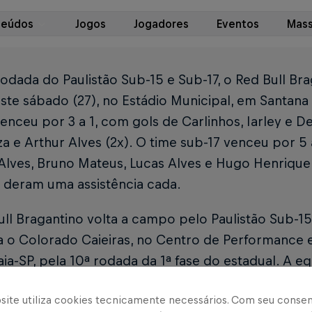
teúdos
Jogos
Jogadores
Eventos
Mass
rodada do Paulistão Sub-15 e Sub-17, o Red Bull Br
este sábado (27), no Estádio Municipal, em Santana
enceu por 3 a 1, com gols de Carlinhos, Iarley e D
a e Arthur Alves (2x). O time sub-17 venceu por 5 
Alves, Bruno Mateus, Lucas Alves e Hugo Henrique
 deram uma assistência cada.
ll Bragantino volta a campo pelo Paulistão Sub-1
ra o Colorado Caieiras, no Centro de Performance
ia-SP, pela 10ª rodada da 1ª fase do estadual. A e
 9h e o time sub-17 joga às 11h.
site utiliza cookies tecnicamente necessários. Com seu conse