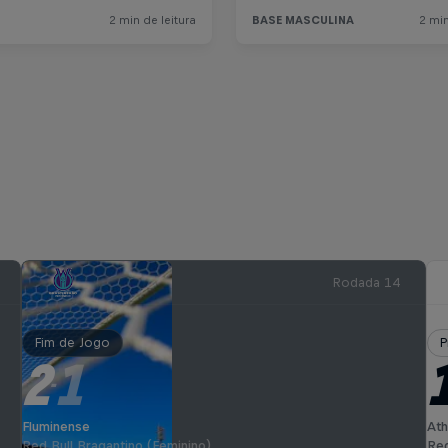
Rodada 14
Fim de Jogo
P
2
1
-
Fluminense
Ath
Red Bull Bragantino (Feminino)
Red