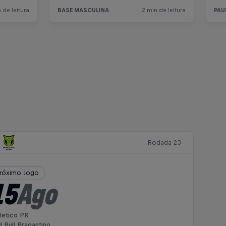
Rodada 23
róximo Jogo
15
Ago
letico PR
 Bull Bragantino