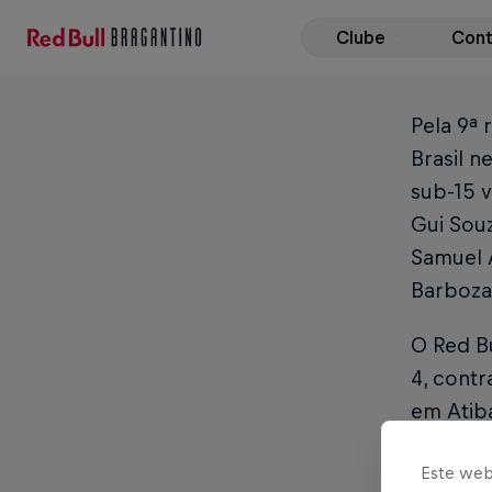
Clube
Con
Pela 9ª 
Brasil n
sub-15 v
Gui Souz
Samuel 
Barboza
O Red Bu
4, cont
em Atiba
campo às
Este web