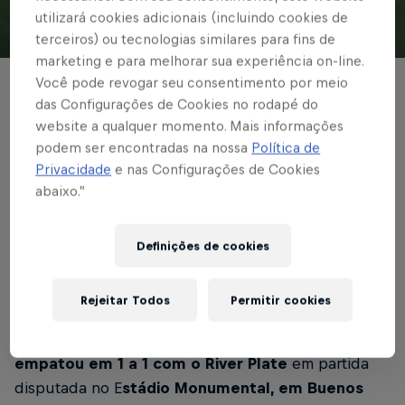
utilizará cookies adicionais (incluindo cookies de
terceiros) ou tecnologias similares para fins de
© Ari Ferreira/Red Bull Bragantino
marketing e para melhorar sua experiência on-line.
Você pode revogar seu consentimento por meio
Empate faz o Massa Bruta subir para a 2ª
das Configurações de Cookies no rodapé do
posição do Grupo H com sete pontos
website a qualquer momento. Mais informações
podem ser encontradas na nossa
Política de
Privacidade
e nas Configurações de Cookies
Escrito por Rafael Pereira
abaixo.”
3 min de leitura
Published on
21.05.2026 · 02:58 UTC
Definições de cookies
O
Red Bull Bragantino
somou um ponto na
5ª
Rejeitar Todos
Permitir cookies
rodada da CONMEBOL Sudamericana 2026
. Na
noite desta quarta-feira (20), o
Massa Bruta
empatou em 1 a 1 com o River Plate
em partida
disputada no E
stádio Monumental, em Buenos