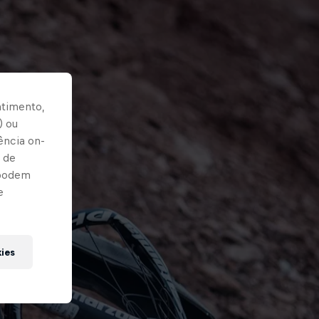
ntimento,
) ou
ência on-
 de
 podem
e
kies