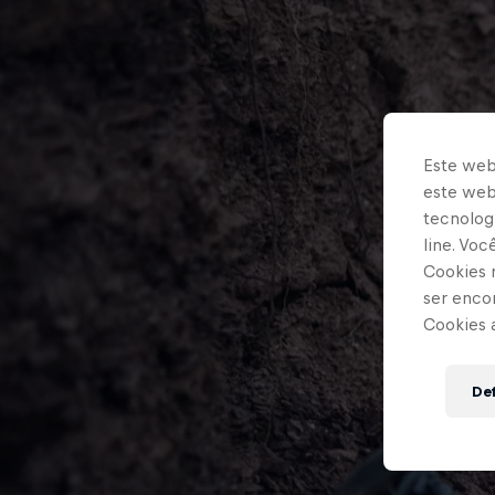
Este web
este webs
tecnologi
line. Vo
Cookies 
ser enco
Cookies 
Def