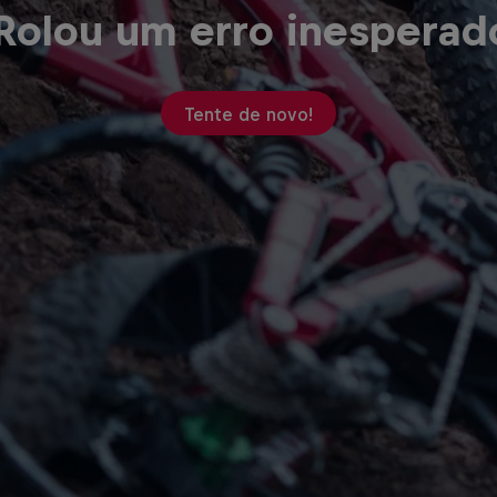
Rolou um erro inesperad
Tente de novo!