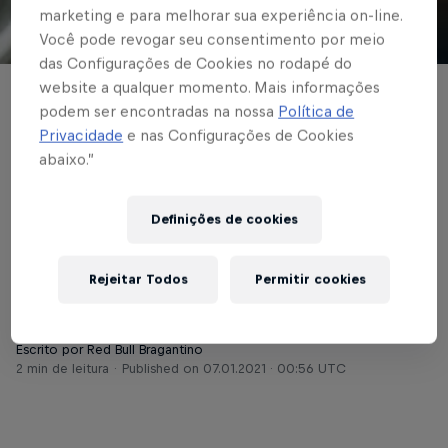
marketing e para melhorar sua experiência on-line.
Você pode revogar seu consentimento por meio
© Red Bull Bragantino
das Configurações de Cookies no rodapé do
website a qualquer momento. Mais informações
BRASILEIRÃO
podem ser encontradas na nossa
Política de
Privacidade
e nas Configurações de Cookies
Red Bull Bragantino
abaixo.”
goleia o líder São
Paulo e volta a vencer
Definições de cookies
no Brasileirão
Rejeitar Todos
Permitir cookies
Escrito por Red Bull Bragantino
2 min de leitura
Published on
07.01.2021 · 00:56 UTC