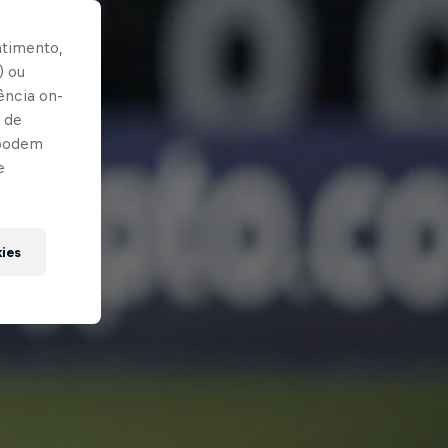
ntimento,
) ou
ência on-
 de
 podem
e
kies