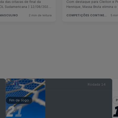
Rodada 14
Fim de Jogo
P
2
1
-