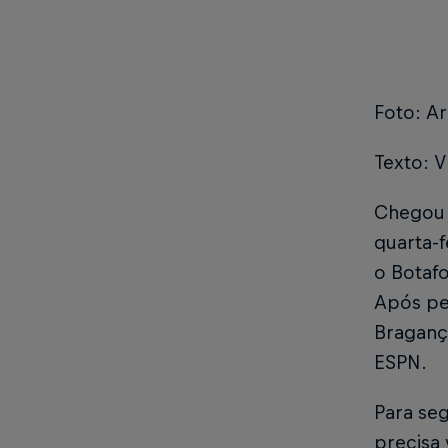
Foto: Ar
Texto: V
Chegou 
quarta-f
o Botaf
Após per
Bragança
ESPN.
Para seg
precisa 