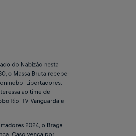
mado do Nabizão nesta
h30, o Massa Bruta recebe
Conmebol Libertadores.
nteressa ao time de
lobo Rio, TV Vanguarda e
ertadores 2024, o Braga
ença. Caso vença por