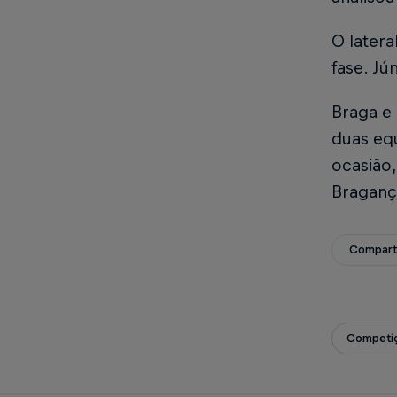
O latera
fase. Jú
Braga e
duas eq
ocasião,
Bragança
Compart
Competiç