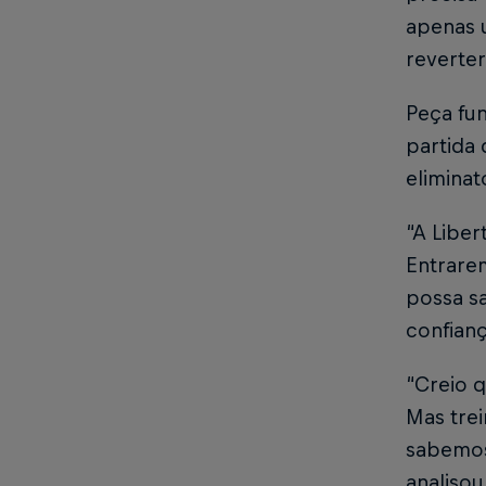
apenas u
reverter
Peça fun
partida 
eliminat
“A Libe
Entrarem
possa sa
confianç
“Creio q
Mas tre
sabemos 
analisou