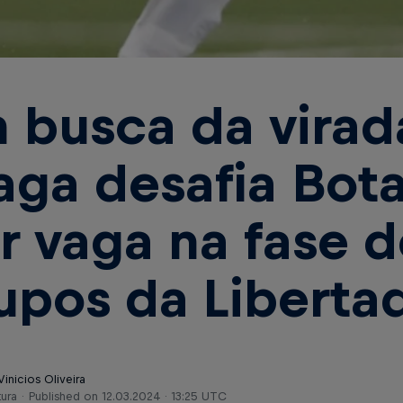
 busca da virad
aga desafia Bot
r vaga na fase d
upos da Liberta
Vinicios Oliveira
tura
Published on
12.03.2024 · 13:25 UTC