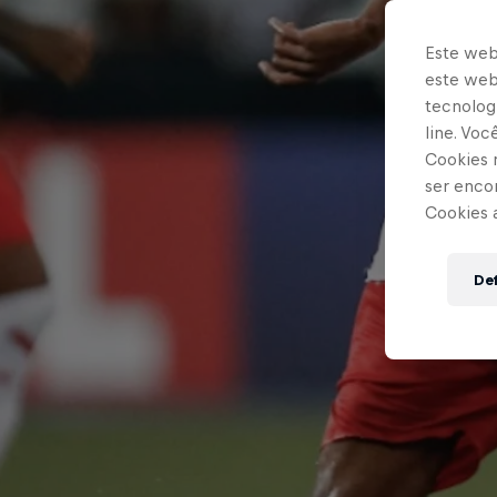
Este web
este webs
tecnologi
line. Vo
Cookies 
ser enco
Cookies 
Def