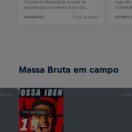
Massa Bruta em campo
ada 20
1/16
Fim de Jogo
1
0
-