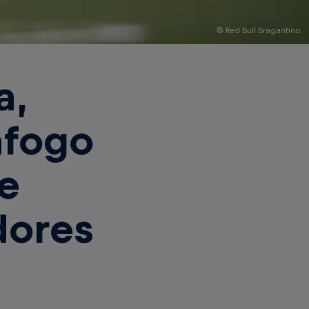
© Red Bull Bragantino
a,
afogo
e
dores