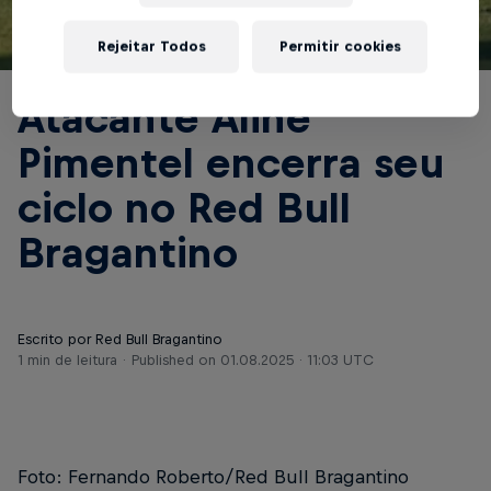
Rejeitar Todos
Permitir cookies
© Red Bull Bragantino
Atacante Aline
Pimentel encerra seu
ciclo no Red Bull
Bragantino
Escrito por Red Bull Bragantino
1 min de leitura
Published on
01.08.2025 · 11:03 UTC
Foto: Fernando Roberto/Red Bull Bragantino