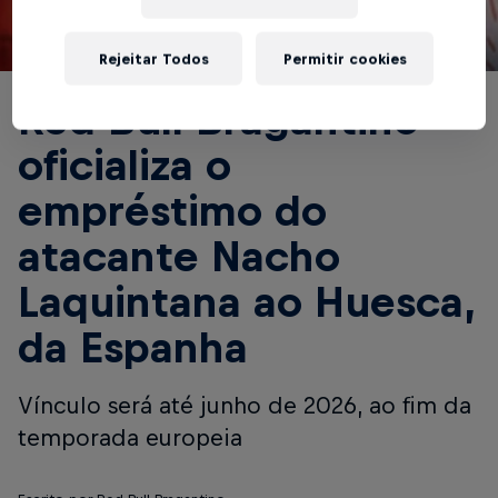
© Red Bull Bragantino
Rejeitar Todos
Permitir cookies
Red Bull Bragantino
oficializa o
empréstimo do
atacante Nacho
Laquintana ao Huesca,
da Espanha
Vínculo será até junho de 2026, ao fim da
temporada europeia