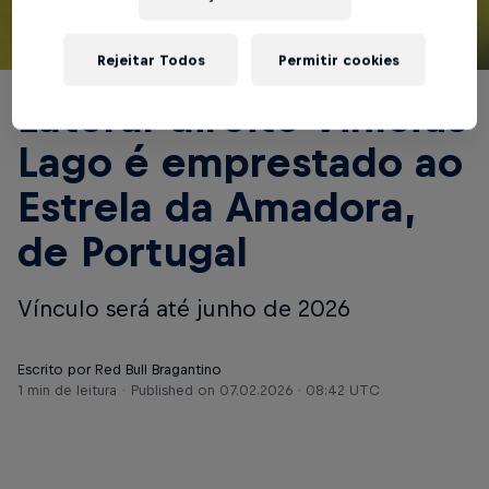
© Red Bull Bragantino
Rejeitar Todos
Permitir cookies
Lateral-direito Vinícius
Lago é emprestado ao
Estrela da Amadora,
de Portugal
Vínculo será até junho de 2026
Escrito por Red Bull Bragantino
1 min de leitura
Published on
07.02.2026 · 08:42 UTC