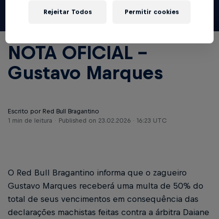
Rejeitar Todos
Permitir cookies
© Red Bull Bragantino
NOTA OFICIAL –
Gustavo Marques
Escrito por Red Bull Bragantino
1 min de leitura
Published on
23.02.2026 · 16:23 UTC
O Red Bull Bragantino informa que o zagueiro
Gustavo Marques receberá uma multa de 50% do
total de seus vencimentos em consequência das
declarações machistas feitas contra a árbitra Daiane