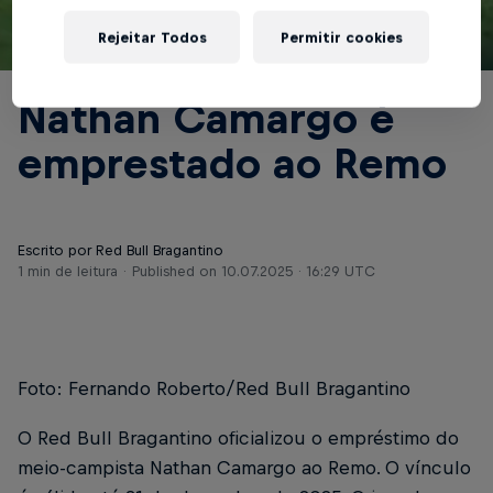
Rejeitar Todos
Permitir cookies
© Red Bull Bragantino
Nathan Camargo é
emprestado ao Remo
Escrito por Red Bull Bragantino
1 min de leitura
Published on
10.07.2025 · 16:29 UTC
Foto: Fernando Roberto/Red Bull Bragantino
O Red Bull Bragantino oficializou o empréstimo do
meio-campista Nathan Camargo ao Remo. O vínculo