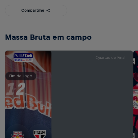
Compartilhe
Massa Bruta em campo
Quartas de Final
Fim de Jogo
1
2
-
Red Bull Bragantino
Re
São Paulo Futebol Clube
Sã