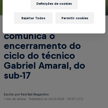
Definições de cookies
© Red Bull Bragantino
Rejeitar Todos
Permitir cookies
Red Bull Bragantino
comunica o
encerramento do
ciclo do técnico
Gabriel Amaral, do
sub-17
Escrito por Red Bull Bragantino
1 min de leitura
Published on
04.12.2025 · 09:57 UTC