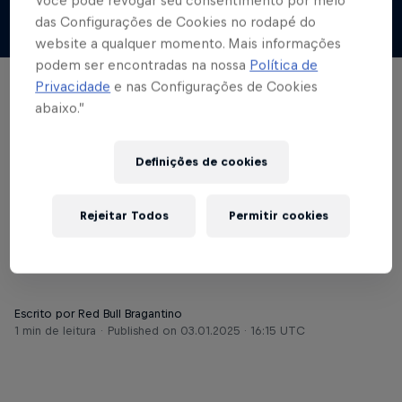
Você pode revogar seu consentimento por meio
das Configurações de Cookies no rodapé do
© Red Bull Bragantino
website a qualquer momento. Mais informações
podem ser encontradas na nossa
Política de
Privacidade
e nas Configurações de Cookies
FUTEBOL MASCULINO
abaixo.”
Nove jogadores do
Red Bull Bragantino
Definições de cookies
tiveram definições
Rejeitar Todos
Permitir cookies
para esta temporada
Escrito por Red Bull Bragantino
1 min de leitura
Published on
03.01.2025 · 16:15 UTC