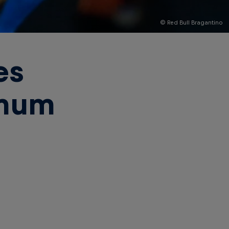
© Red Bull Bragantino
es
omum