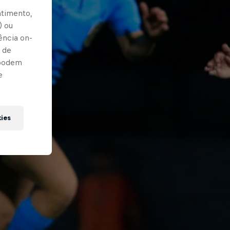
ntimento,
) ou
ência on-
 de
 podem
e
kies