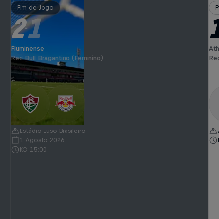
Fim de Jogo
P
2
1
-
Fluminense
Ath
Red Bull Bragantino (Feminino)
Red
Estádio Luso Brasileiro
1 Agosto 2026
KO 15:00