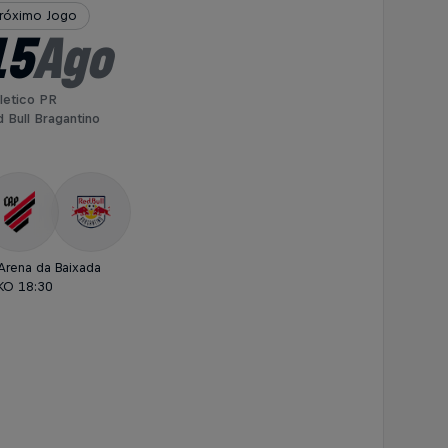
róximo Jogo
15
Ago
letico PR
 Bull Bragantino
Arena da Baixada
KO 18:30