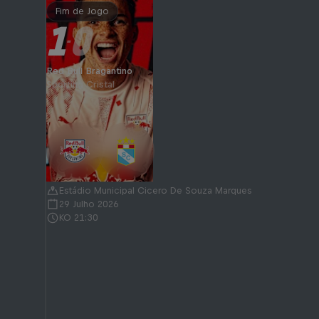
Fim de Jogo
1
0
-
Red Bull Bragantino
Sporting Cristal
Estádio Municipal Cicero De Souza Marques
29 Julho 2026
KO 21:30