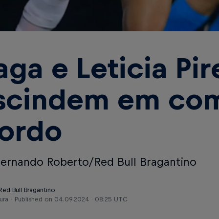
aga e Leticia Pir
scindem em c
ordo
Fernando Roberto/Red Bull Bragantino
Red Bull Bragantino
ura
Published on
04.09.2024 · 08:25 UTC