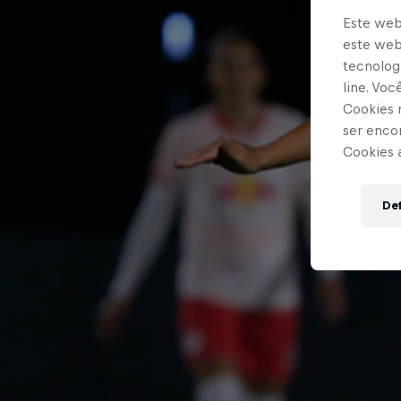
Este web
este webs
tecnologi
line. Vo
Cookies 
ser enco
Cookies 
Def