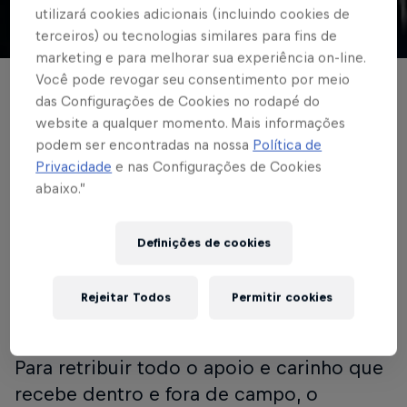
utilizará cookies adicionais (incluindo cookies de
terceiros) ou tecnologias similares para fins de
© Red Bull Bragantino
marketing e para melhorar sua experiência on-line.
Você pode revogar seu consentimento por meio
MUNDO RED BULL
das Configurações de Cookies no rodapé do
website a qualquer momento. Mais informações
Red Bull Bragantino e
podem ser encontradas na nossa
Política de
New Balance
Privacidade
e nas Configurações de Cookies
abaixo.”
homenageiam torcida
do Massa Bruta no
Definições de cookies
novo uniforme de
Rejeitar Todos
Permitir cookies
visitante do clube
Para retribuir todo o apoio e carinho que
recebe dentro e fora de campo, o