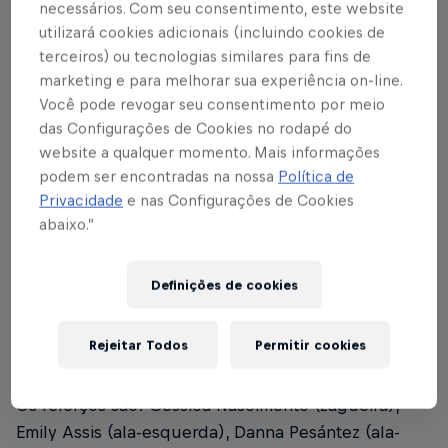
necessários. Com seu consentimento, este website
utilizará cookies adicionais (incluindo cookies de
terceiros) ou tecnologias similares para fins de
marketing e para melhorar sua experiência on-line.
Você pode revogar seu consentimento por meio
Foto: Fernando Roberto/Red Bull Bragantino
das Configurações de Cookies no rodapé do
Texto: Rafael Pereira
website a qualquer momento. Mais informações
podem ser encontradas na nossa
Política de
A equipe feminina do Red Bull Bragantino iniciou a
Privacidade
e nas Configurações de Cookies
pré-temporada nos últimos dias com novidades em
abaixo.”
seu elenco. Os primeiros treinos ficaram marcados
pela presença de nove novas atletas que farão
Definições de cookies
parte da equipe em 2024. Neste ano, as Bragantinas
voltarão a disputar a primeira divisão do
Rejeitar Todos
Permitir cookies
Campeonato Brasileiro, além do Paulistão.
Os reforços são: Géssica Nascimento (zagueira),
Emily Assis (ala-esquerda), Danna Pesántez (ala-