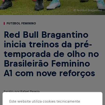
© Red Bull Bragantino
FUTEBOL FEMININO
Red Bull Bragantino
inicia treinos da pré-
temporada de olho no
Brasileirão Feminino
A1 com nove reforços
Escrito por Rafael Pereira
4 min de leitura
Published on
16.01.2024 · 16:55 UTC
Este website utiliza cookies tecnicamente