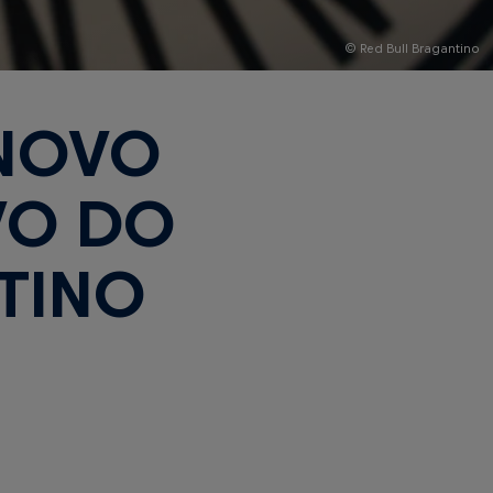
© Red Bull Bragantino
 NOVO
VO DO
TINO