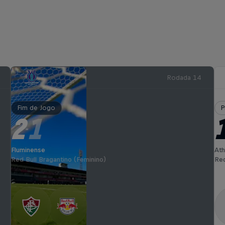
Rodada 14
Fim de Jogo
P
2
1
-
Fluminense
Ath
Red Bull Bragantino (Feminino)
Red