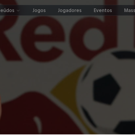
teúdos
Jogos
Jogadores
Eventos
Mass