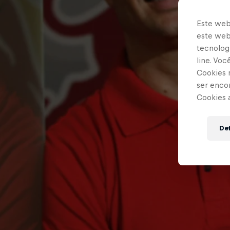
Este web
este webs
tecnologi
line. Vo
Cookies 
ser enco
Cookies 
Def