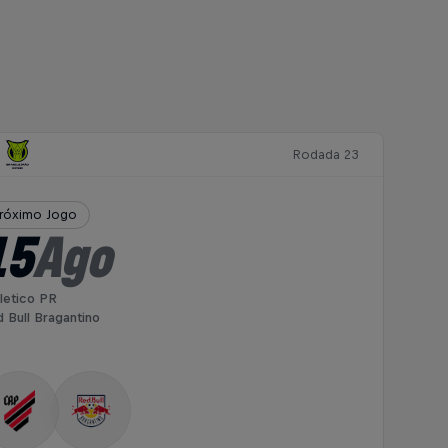
Rodada 23
róximo Jogo
15
Ago
letico PR
 Bull Bragantino