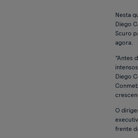
Nesta qu
Diego Ce
Scuro p
agora.
“Antes d
intensos
Diego Ce
Conmebo
crescend
O dirige
executiv
frente d