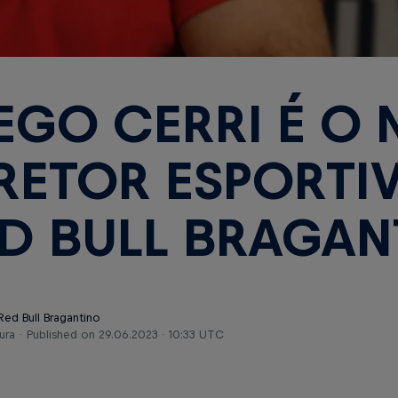
EGO CERRI É O
RETOR ESPORTI
D BULL BRAGAN
Red Bull Bragantino
ura
Published on
29.06.2023 · 10:33 UTC