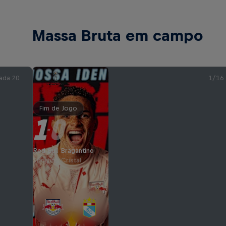
Massa Bruta em campo
ada 20
1/16
Fim de Jogo
1
0
-
Red Bull Bragantino
Sporting Cristal