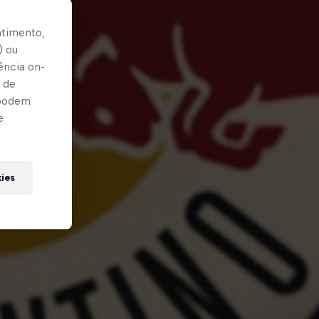
ntimento,
) ou
ência on-
 de
 podem
e
kies