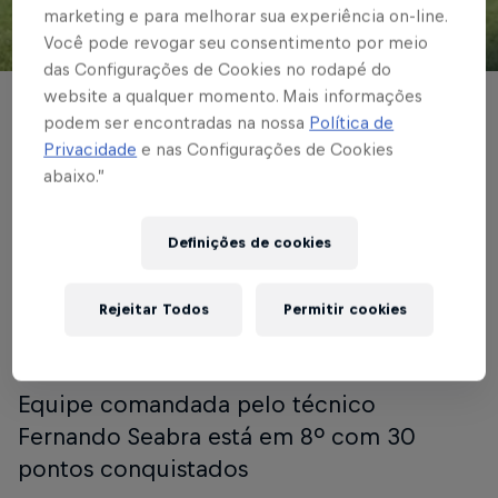
marketing e para melhorar sua experiência on-line.
Você pode revogar seu consentimento por meio
© Red Bull Bragantino
das Configurações de Cookies no rodapé do
website a qualquer momento. Mais informações
BRASILEIRÃO
podem ser encontradas na nossa
Política de
Privacidade
e nas Configurações de Cookies
Em Bragança Paulista,
abaixo.”
Red Bull Bragantino
recebe o Sport pela
Definições de cookies
23ª rodada do
Rejeitar Todos
Permitir cookies
Brasileirão
Equipe comandada pelo técnico
Fernando Seabra está em 8º com 30
pontos conquistados