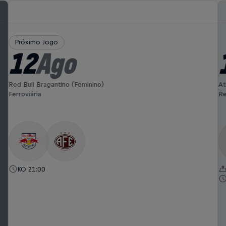
Próximo Jogo
12
Ago
Red Bull Bragantino (Feminino)
At
Ferroviária
Re
KO 21:00