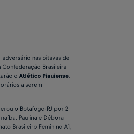
u adversário nas oitavas de
a Confederação Brasileira
ntarão o
Atlético Piauiense
.
horários a serem
uperou o Botafogo-RJ por 2
rnaíba. Paulina e Débora
ato Brasileiro Feminino A1,