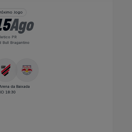
róximo Jogo
15
Ago
letico PR
 Bull Bragantino
Arena da Baixada
KO 18:30