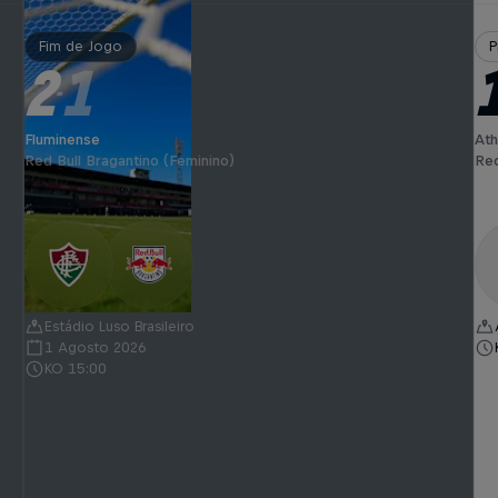
Fim de Jogo
P
2
1
-
Fluminense
Ath
Red Bull Bragantino (Feminino)
Red
Estádio Luso Brasileiro
1 Agosto 2026
KO 15:00