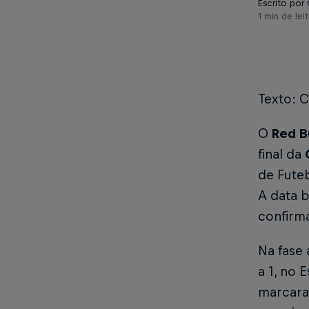
Escrito por 
1 min de leit
Texto: C
O
Red B
final da
de Futeb
A data b
confirm
Na fase 
a 1, no 
marcaram