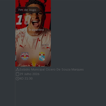
Fim de Jogo
1
0
-
Red Bull Bragantino
Sporting Cristal
Estádio Municipal Cicero De Souza Marques
29 Julho 2026
KO 21:30