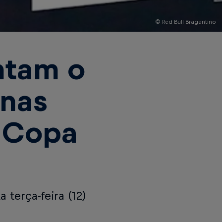
© Red Bull Bragantino
ntam o
 nas
a Copa
 terça-feira (12)