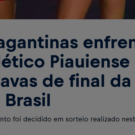
agantinas enfre
lético Piauiense
tavas de final d
 Brasil
to foi decidido em sorteio realizado nesta