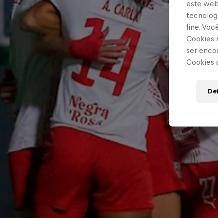
este webs
tecnologi
line. Vo
Cookies 
ser enco
Cookies 
Def