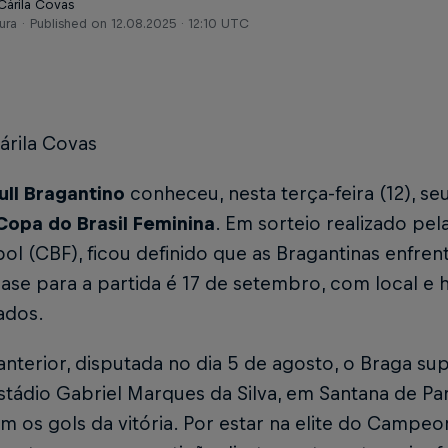
Cárila Covas
ura
Published on
12.08.2025 · 12:10 UTC
árila Covas
ull Bragantino
conheceu, nesta terça-feira (12), se
Copa do Brasil Feminina
. Em sorteio realizado pel
ol (CBF), ficou definido que as Bragantinas enfre
ase para a partida é 17 de setembro, com local e 
ados.
anterior, disputada no dia 5 de agosto, o Braga s
Estádio Gabriel Marques da Silva, em Santana de Pa
 os gols da vitória. Por estar na elite do Campeon