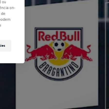
) ou
ência on-
 de
 podem
e
kies