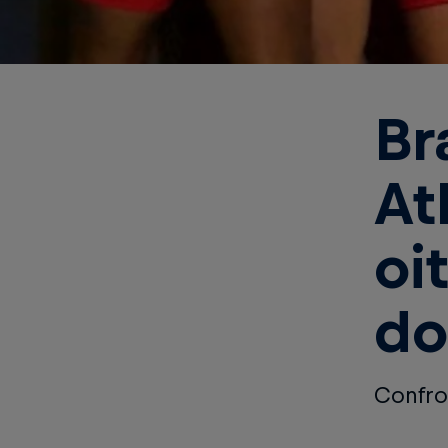
Br
At
oi
do
Confron