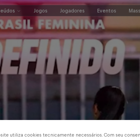
teúdos
Jogos
Jogadores
Eventos
Mass
site utiliza cookies tecnicamente necessários. Com seu conse