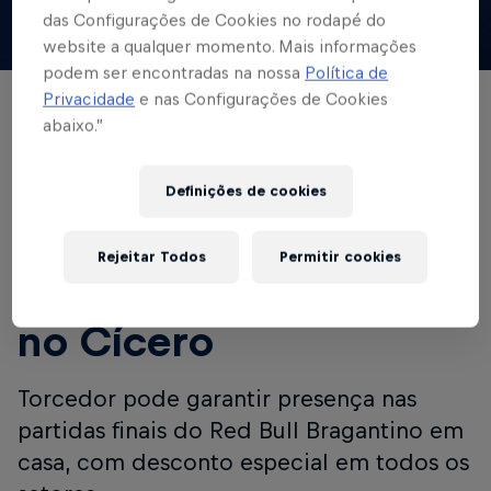
das Configurações de Cookies no rodapé do
website a qualquer momento. Mais informações
© Red Bull Bragantino
podem ser encontradas na nossa
Política de
Privacidade
e nas Configurações de Cookies
BRASILEIRÃO
abaixo.”
Ingressos
Definições de cookies
promocionais para os
três últimos jogos da
Rejeitar Todos
Permitir cookies
temporada de 2025
no Cícero
Torcedor pode garantir presença nas
partidas finais do Red Bull Bragantino em
casa, com desconto especial em todos os