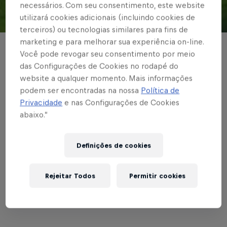
necessários. Com seu consentimento, este website
utilizará cookies adicionais (incluindo cookies de
© Red Bull Bragantino
terceiros) ou tecnologias similares para fins de
marketing e para melhorar sua experiência on-line.
FUTEBOL FEMININO
Você pode revogar seu consentimento por meio
das Configurações de Cookies no rodapé do
Red Bull Bragantino
website a qualquer momento. Mais informações
enfrenta o São Paulo
podem ser encontradas na nossa
Política de
Privacidade
e nas Configurações de Cookies
no Paulista Feminino
abaixo.”
A partida acontece no domingo, às 11h,
Definições de cookies
em Cotia
Rejeitar Todos
Permitir cookies
Escrito por Carla Cenci
3 min de leitura
Published on
20.09.2025 · 09:20 UTC