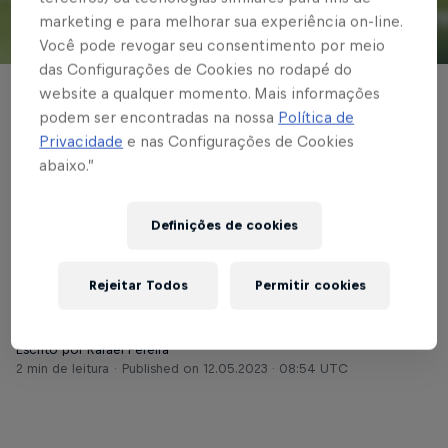
marketing e para melhorar sua experiência on-line.
Você pode revogar seu consentimento por meio
© Red Bull Bragantino
das Configurações de Cookies no rodapé do
website a qualquer momento. Mais informações
BASE MASCULINA
podem ser encontradas na nossa
Política de
Sub-20 do Braga
Privacidade
e nas Configurações de Cookies
abaixo.”
recebe o Flamengo de
Guarulhos pelo
Definições de cookies
Paulistão da categoria
Rejeitar Todos
Permitir cookies
Escrito por Rafael Pereira
2 min de leitura
Published on
12.05.2023 · 08:54 UTC