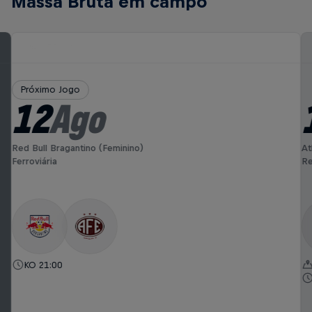
Massa Bruta em campo
Próximo Jogo
12
Ago
Red Bull Bragantino (Feminino)
At
Ferroviária
Re
KO 21:00