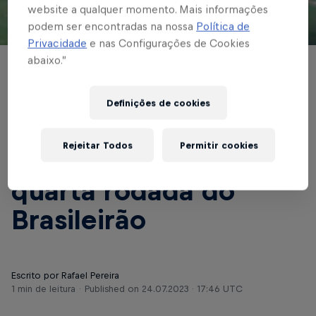
website a qualquer momento. Mais informações
podem ser encontradas na nossa
Política de
© Red Bull Bragantino
Privacidade
e nas Configurações de Cookies
abaixo.”
BASE MASCULINA
Sub-17 do Braga
Definições de cookies
recebe o
Rejeitar Todos
Permitir cookies
Internacional pela
quarta rodada do
Brasileirão
Escrito por Rafael Pereira
1 min de leitura
Published on
24.07.2023 · 17:46 UTC