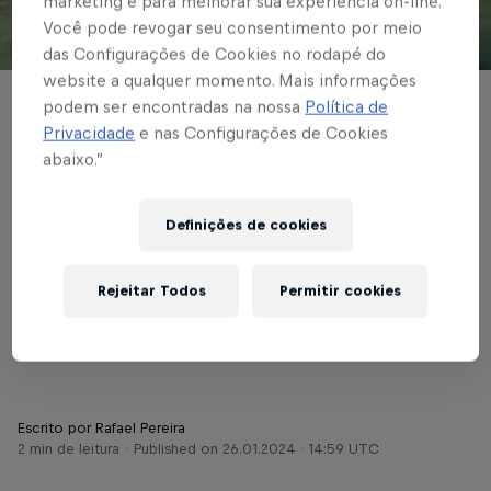
marketing e para melhorar sua experiência on-line.
Você pode revogar seu consentimento por meio
© Red Bull Bragantino
das Configurações de Cookies no rodapé do
website a qualquer momento. Mais informações
podem ser encontradas na nossa
Política de
FUTEBOL MASCULINO
Privacidade
e nas Configurações de Cookies
Braga II visita o
abaixo.”
Lemense pela
Definições de cookies
segunda rodada do
Campeonato Paulista
Rejeitar Todos
Permitir cookies
A3
Escrito por Rafael Pereira
2 min de leitura
Published on
26.01.2024 · 14:59 UTC