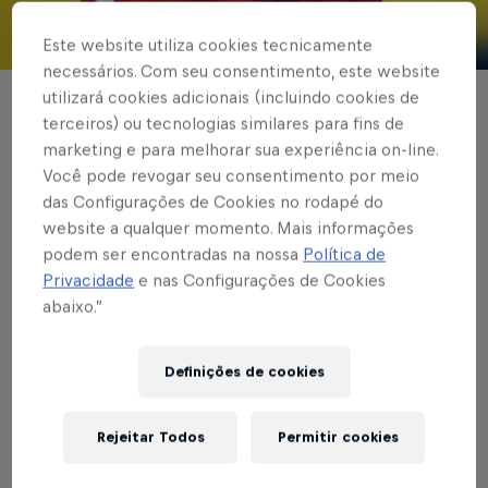
Este website utiliza cookies tecnicamente
© Red Bull Bragantino
necessários. Com seu consentimento, este website
utilizará cookies adicionais (incluindo cookies de
FUTEBOL MASCULINO
terceiros) ou tecnologias similares para fins de
Equipe Sub-23 do
marketing e para melhorar sua experiência on-line.
Você pode revogar seu consentimento por meio
Braga visita o XV em
das Configurações de Cookies no rodapé do
website a qualquer momento. Mais informações
Piracicaba pela Copa
podem ser encontradas na nossa
Política de
Privacidade
e nas Configurações de Cookies
Paulista
abaixo.”
Definições de cookies
Escrito por Rafael Pereira
2 min de leitura
Published on
24.07.2023 · 21:56 UTC
Rejeitar Todos
Permitir cookies