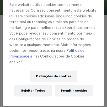
Este website utiliza cookies tecnicamente
necessários. Com seu consentimento, este website
© Red Bull Bragantino
utilizará cookies adicionais (incluindo cookies de
terceiros) ou tecnologias similares para fins de
BASE FEMININA
marketing e para melhorar sua experiência on-line.
Bragantinas encaram
Você pode revogar seu consentimento por meio
das Configurações de Cookies no rodapé do
o Centro Olímpico
website a qualquer momento. Mais informações
podem ser encontradas na nossa
Política de
pelo Paulista Sub-20
Privacidade
e nas Configurações de Cookies
abaixo.”
As equipes duelam na quarta-feira (10), às
15h, no CERET
Definições de cookies
Escrito por Carla Cenci
Rejeitar Todos
Permitir cookies
3 min de leitura
Published on
09.09.2025 · 14:30 UTC