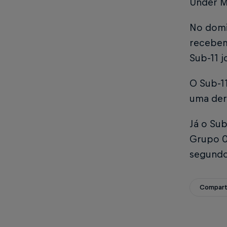
Under M
No domi
recebem
Sub-11 j
O Sub-11
uma der
Já o Su
Grupo 0
segundo
Compart