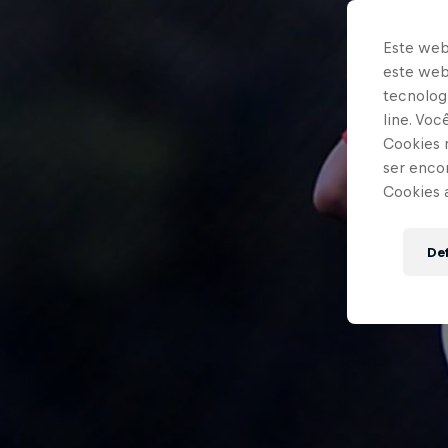
Este web
este webs
tecnologi
line. Vo
Cookies 
ser enco
Cookies 
Def