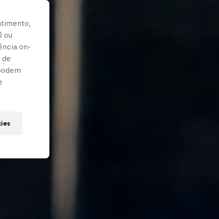
ntimento,
) ou
ência on-
 de
 podem
e
kies