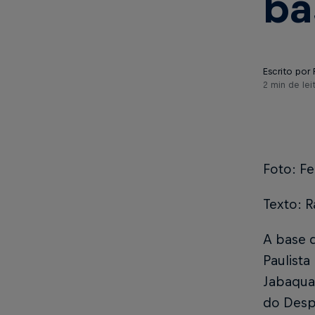
ba
Escrito por 
2 min de lei
Foto: F
Texto: R
A base 
Paulista
Jabaquar
do Despo