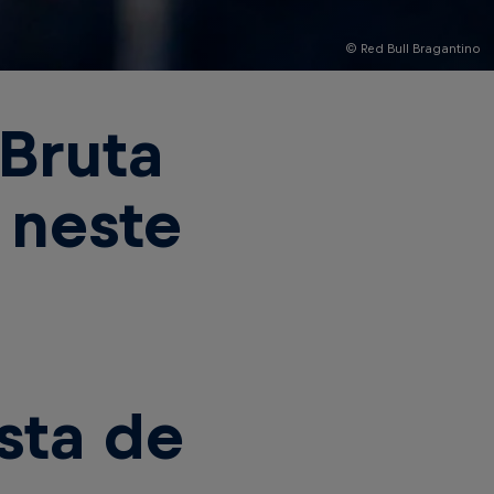
© Red Bull Bragantino
Bruta
 neste
a
sta de