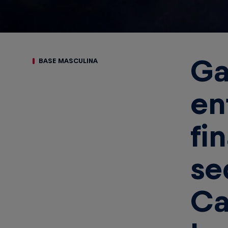
Ga
BASE MASCULINA
en
fi
se
Ca