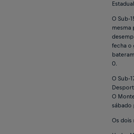
Estadual
O Sub-1
mesma po
desempat
fecha o
bateram 
0.
O Sub-1
Desporti
O Monte
sábado 
Os dois