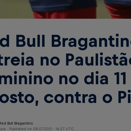
d Bull Braganti
treia no Paulistã
minino no dia 11
osto, contra o P
Red Bull Bragantino
tura
Published on
08.07.2021 · 16:27 UTC