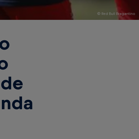
© Red Bull Bragantino
no
o
 de
inda