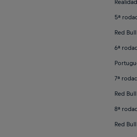
Realida
5ª roda
Red Bull
6ª roda
Portugue
7ª rodad
Red Bull
8ª rodad
Red Bull