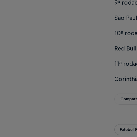
9ª rodad
São Paul
10ª roda
Red Bull
11ª roda
Corinthi
Compart
Futebol 