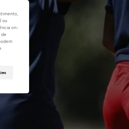
ntimento,
) ou
ência on-
 de
 podem
e
kies