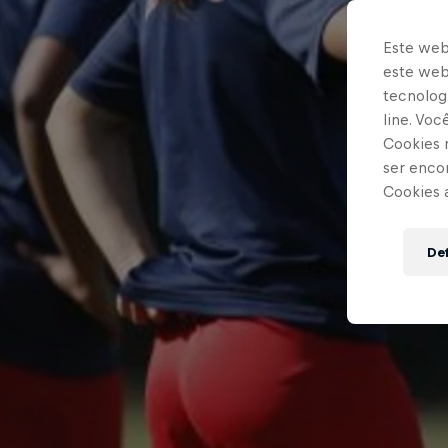
Este web
este webs
tecnologi
line. Vo
Cookies 
ser enco
Cookies 
Def