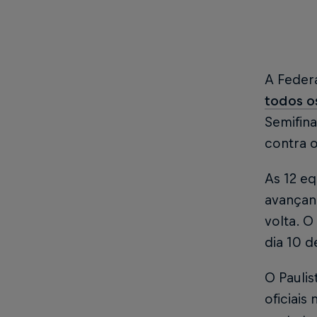
A Federa
todos os
Semifina
contra o
As 12 e
avançand
volta. O
dia 10 
O Paulis
oficiais