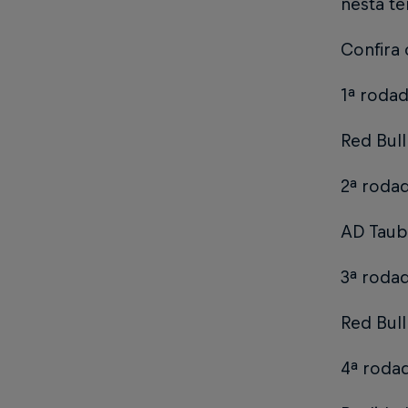
nesta t
Confira 
1ª rodad
Red Bull
2ª roda
AD Tauba
3ª roda
Red Bull
4ª roda