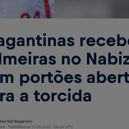
agantinas rece
lmeiras no Nabi
m portões aber
ra a torcida
Red Bull Bragantino
ura
Published on
31.05.2023 · 08:26 UTC