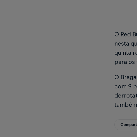
O Red B
nesta qu
quinta r
para os
O Braga 
com 9 po
derrota)
também 
Compart