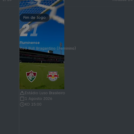
Fim de Jogo
2
1
-
Fluminense
Red Bull Bragantino (Feminino)
Estádio Luso Brasileiro
1 Agosto 2026
KO 15:00