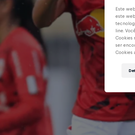
Este web
este webs
tecnologi
line. Vo
Cookies 
ser enco
Cookies 
Def