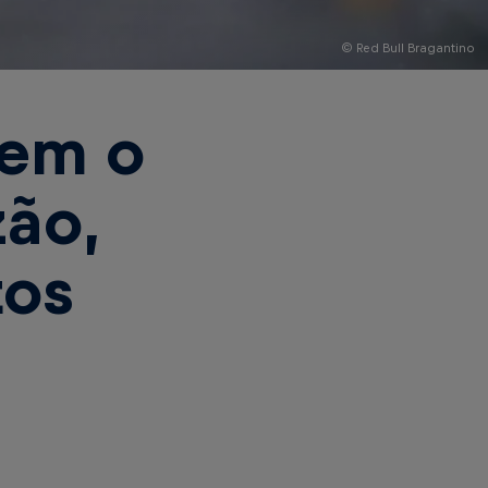
© Red Bull Bragantino
bem o
zão,
tos