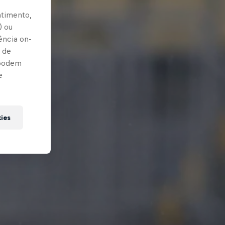
ntimento,
) ou
ência on-
 de
 podem
e
kies