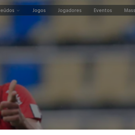
teúdos
Jogos
Jogadores
Eventos
Mass