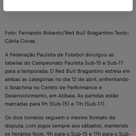
Foto: Fernando Roberto/Red Bull Bragantino Texto:
Cárila Covas
A Federação Paulista de Futebol divulgou as
tabelas do Campeonato Paulista Sub-15 e Sub-17
para a temporada. O Red Bull Bragantino estreia em
ambas as categorias no dia 12 de abril, enfrentando
o Ibrachina no Centro de Performance e
Desenvolvimento, em Atibaia. As partidas estão
marcadas para 9h (Sub-15) e 11h (Sub-17).
Os dois torneios seguem o mesmo formato de
disputa, com jogos sempre aos sábados, mantendo
os horários fixos: 9h para o Sub-15 e 11h para o Sub-