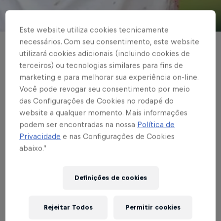
© Red Bull Bragantino
Este website utiliza cookies tecnicamente
necessários. Com seu consentimento, este website
BASE MASCULINA
utilizará cookies adicionais (incluindo cookies de
terceiros) ou tecnologias similares para fins de
Garotos do Braga
marketing e para melhorar sua experiência on-line.
estreiam contra o
Você pode revogar seu consentimento por meio
das Configurações de Cookies no rodapé do
Ibrachina em casa no
website a qualquer momento. Mais informações
podem ser encontradas na nossa
Política de
Paulista Sub-15 e Sub-
Privacidade
e nas Configurações de Cookies
17
abaixo.”
Definições de cookies
Escrito por Cárila Covas
2 min de leitura
Published on
19.03.2025 · 09:54 UTC
Rejeitar Todos
Permitir cookies