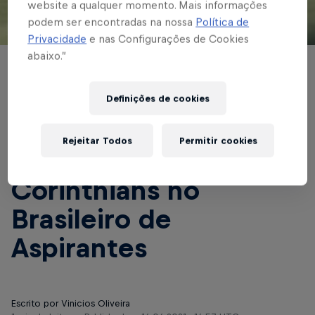
website a qualquer momento. Mais informações
podem ser encontradas na nossa
Política de
© Red Bull Bragantino
Privacidade
e nas Configurações de Cookies
abaixo.”
ASPIRANTES
Em busca da primeira
Definições de cookies
vitória, Red Bull
Rejeitar Todos
Permitir cookies
Bragantino recebe o
Corinthians no
Brasileiro de
Aspirantes
Escrito por Vinicios Oliveira