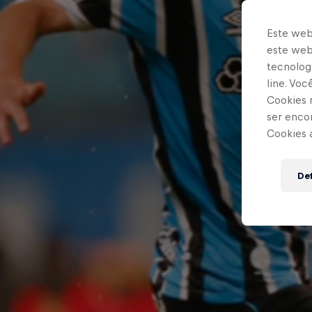
Este web
este webs
tecnologi
line. Vo
Cookies 
ser enco
Cookies 
Def