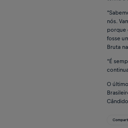
“Sabemos
nós. Va
porque q
fosse um
Bruta na
“É semp
continu
O últim
Brasilei
Cândido
Compart