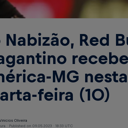
 Nabizão, Red Bu
agantino receb
érica-MG nesta
arta-feira (10)
Vinicios Oliveira
tura
Published on
09.05.2023 · 18:33 UTC