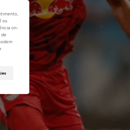
ntimento,
) ou
ência on-
 de
 podem
e
kies