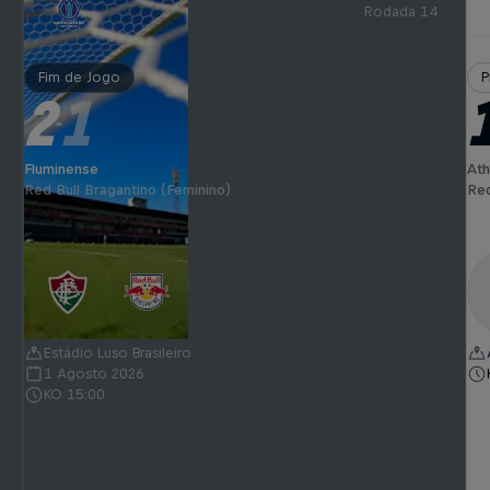
Rodada 14
Fim de Jogo
P
2
1
-
Fluminense
Ath
Red Bull Bragantino (Feminino)
Red
Estádio Luso Brasileiro
1 Agosto 2026
KO 15:00