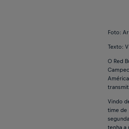
Foto: Ar
Texto: V
O Red B
Campeona
América-
transmit
Vindo d
time de 
segunda
tenha a