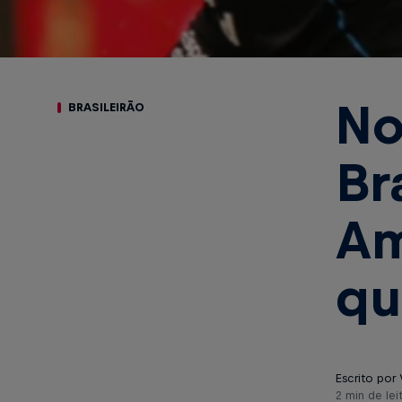
No
BRASILEIRÃO
Br
Am
qu
Escrito por 
2 min de lei