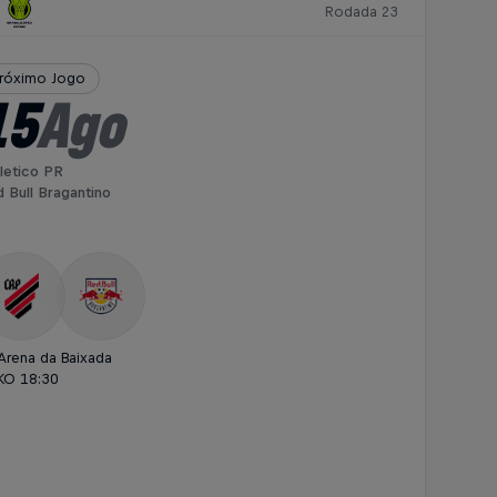
Rodada 23
róximo Jogo
15
Ago
letico PR
 Bull Bragantino
Arena da Baixada
KO 18:30