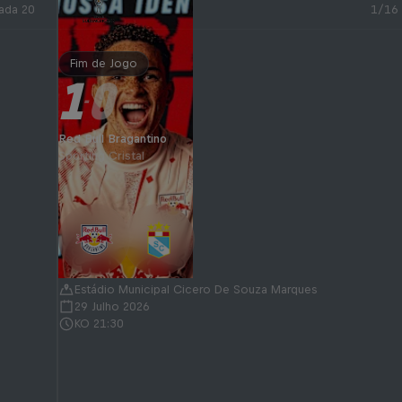
ada 20
1/16
Fim de Jogo
1
0
-
Red Bull Bragantino
Sporting Cristal
Estádio Municipal Cicero De Souza Marques
29 Julho 2026
KO 21:30