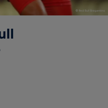
© Red Bull Bragantino
ll
e