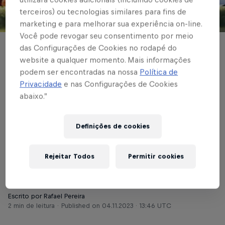
terceiros) ou tecnologias similares para fins de
© Red Bull Bragantino
marketing e para melhorar sua experiência on-line.
Você pode revogar seu consentimento por meio
das Configurações de Cookies no rodapé do
FUTEBOL FEMININO
website a qualquer momento. Mais informações
Red Bull Bragantino
podem ser encontradas na nossa
Política de
Privacidade
e nas Configurações de Cookies
recebe a Ferroviária
abaixo.”
na partida de ida da
Definições de cookies
final da Copa Paulista
Feminina
Rejeitar Todos
Permitir cookies
Escrito por Rafael Pereira
2 min de leitura
Published on
04.11.2023 · 13:46 UTC