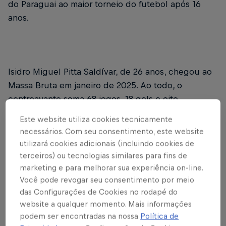
do Paraguai ao maior torneio do futebol após 16
anos.
Isidro Miguel Pitta Saldívar, de 26 anos, chegou ao
Massa Bruta em janeiro de 2025. Ao todo, o
centroavante soma 68 jogos, 18 gols e oito
assistências com a camisa do Red Bull Bragantino.
Este website utiliza cookies tecnicamente
necessários. Com seu consentimento, este website
Só nesta temporada, de acordo com a Sofascore, os
utilizará cookies adicionais (incluindo cookies de
números do atacante são:
terceiros) ou tecnologias similares para fins de
marketing e para melhorar sua experiência on-line.
Você pode revogar seu consentimento por meio
das Configurações de Cookies no rodapé do
website a qualquer momento. Mais informações
O Red Bull Bragantino deseja muito sucesso nesta
podem ser encontradas na nossa
Política de
disputa e em mais um momento tão importante na